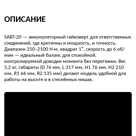
Низкая скорость
2
комфортная точность на «финише»
затяжки
Автономный формат
3
никакой гидравлики/пневматики —
быстрее запуск, меньше логистики
4
Ударопрочный корпус и
надёжная механика для
тяжёлых смен
ОБЛАСТИ ПРИМЕНЕНИЯ