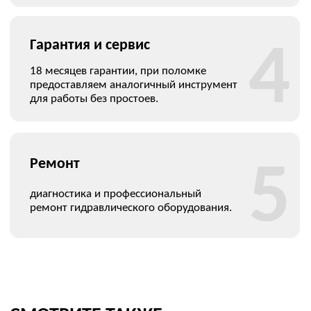
© 2026 Все права защищены
bolting@ovl-energo.com
пн-чт 09:00–18:00
пт 09:00–17:00
+7(495)077-74-86
ИНН: 7722621137
ОГРН: 1077759233144
Юр. адрес:
115280, город Москва, 1-Й Автозаводский
проезд, д. 5, помещ. 1н
Факт. адрес
: 119192, город Москва, Ломоносовский
проспект, д. 43, корп. 2 (офис)
Для корреспонденции:
119048, г. Москва, а/я 456