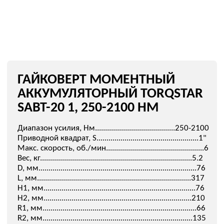
АККУМУЛЯТОРНЫЙ TORQSTAR
SABT-20 1, 250-2100 НМ
Диапазон усилия, Нм........................................250-2100
Приводной квадрат, S...................................................1"
Макс. скорость, об./мин.................................................6
Вес, кг............................................................................5.2
D, мм...............................................................................76
L, мм.............................................................................317
H1, мм............................................................................76
H2, мм..........................................................................210
R1, мм.............................................................................66
R2, мм...........................................................................135
Количество аккумуляторов в комплекте, шт................2
Зарядное устройство.....................................................да
Реакционная опора и стопорное кольцо....................да
Упаковка......................................................чемодан/кейс
Бренд…………………………..........................................Torqstar
Узнать цену
Срок отгрузки: 20 дней
На время гарантийного ремонта или калибровки
инструмента Torqstar предоставляется аналогичный
инструмент.
Условия определяются в индивидуальном порядке