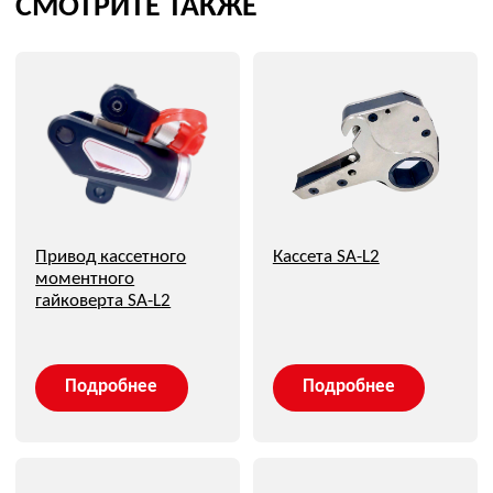
Склад:
142103, РФ, Московская область, г. Подольск, ул.
Железнодорожная, д. 1
Оплата и доставка
Каталог
Гидравлические моментные гайковерты
Кассетные гайковерты
Торцевые гайковерты
Гидравлические насосные станции
Электрические моментные гайковерты
Аккумуляторные гайковерты
Пневматические моментные гайковерты
О компании
Блог
Контакты
Карта сайта
Только самые важные новости компании и презентация
новых решений. Узнайте первыми
Я соглашаюсь с
обработкой персональных данных
,
политикой конфиденциальности
,
политикой
обработки и защиты персональных данных
Даю
согласие
на направление рекламных рассылок
→
Вернуться на сайт ovl-energo