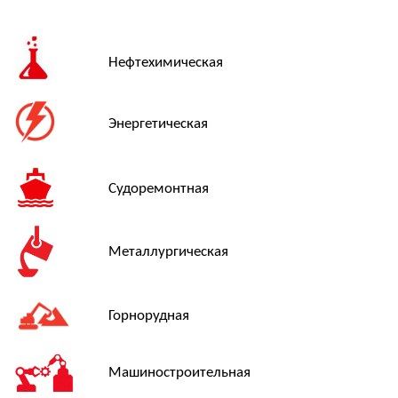
ДОСТАВКА
Осуществляем доставку по всей территории России,
включая отдаленные регионы и районы Крайнего Севера.
Доступные способы доставки:
транспортными компаниями
авиационным транспортом
железнодорожными перевозками
Подберём оптимальный вариант доставки в зависимости
от срочности, объёма и региона поставки.
Итоговая стоимость и сроки рассчитываются
индивидуально — с учётом ваших требований и
выбранного способа доставки
ОПИСАНИЕ
SABT-20 — аккумуляторный гайковерт для ответственных
соединений, где критичны и мощность, и точность.
Диапазон 250–2100 Н·м, квадрат 1″, скорость до 6 об/
мин — идеальный баланс для спокойной,
контролируемой доводки момента без перетяжки. Вес
5,2 кг, габариты (D 76 мм, L 317 мм, H1 76 мм, H2 210
мм, R1 66 мм, R2 135 мм) делают модель удобной для
работы на высоте и в стеснённых нишах.