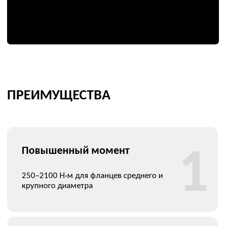
Нефтехимические производства и НПЗ, энергетика (ТЭС/
ГЭС/ВИЭ), судостроение, крупное машиностроение,
сервис трубопроводных узлов.
СЕРВИС ДЛЯ КЛИЕНТОВ
Демонстрация и тестирование
1
показываем оборудование на вашем
объекте, даём возможность убедиться
в его точности и надёжности.
Обучение и запуск
2
обучаем персонал и помогаем ввести
оборудование в эксплуатацию.
Техническая поддержка