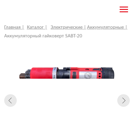
кционная опора и стопорное кольцо...............................................да
овка.................................................................................чемодан/кейс
д………………………….....................................................................Torqstar
Главная |
Каталог |
Электрические |
Аккумуляторные |
Аккумуляторный гайковерт SABT-20
ГАЙКОВЕРТ МОМЕНТНЫЙ