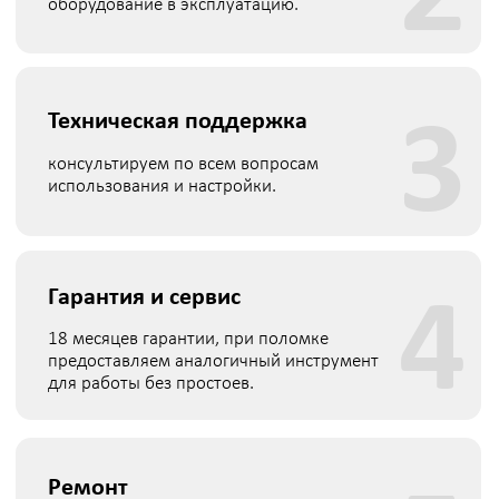
© 2026 Все права защищены
bolting@ovl-energo.com
пн-чт 09:00–18:00
пт 09:00–17:00
+7(495)077-74-86
ИНН: 7722621137
ОГРН: 1077759233144
Юр. адрес:
115280, город Москва, 1-Й Автозаводский
проезд, д. 5, помещ. 1н
Факт. адрес
: 119192, город Москва, Ломоносовский
проспект, д. 43, корп. 2 (офис)
Для корреспонденции:
119048, г. Москва, а/я 456
Склад:
142103, РФ, Московская область, г. Подольск, ул.
Железнодорожная, д. 1
Оплата и доставка
Каталог
Гидравлические моментные гайковерты
Кассетные гайковерты
Торцевые гайковерты
Гидравлические насосные станции
Электрические моментные гайковерты
Аккумуляторные гайковерты
Пневматические моментные гайковерты