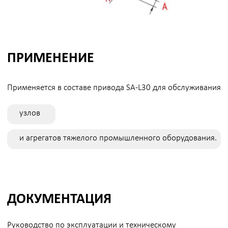
5
давление до 700 бар для стабильной
производительности.
Удобные рукава
6
многоплоскостное соединение 360° ×
180°, исключающее перекруты.
Быстрая реверсация
7
затяжка и откручивание одним
инструментом.
Прочный корпус
8
авиационный алюминиево-титановый
сплав, лёгкий и стойкий к нагрузкам.