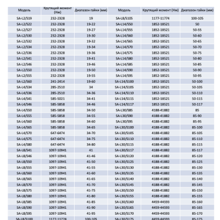
Гидравлическая
насосная станция
Привод кассетного
TorqStar 2-х порт. с
моментного
пневмоприводом без
гайковерта SA-L14
шланга SAP-R2
Подробнее
Подробнее
ПОДБОР ОПТИМАЛЬНОГО
РЕШЕНИЯ ПОД ВАШИ ЗАДАЧИ
Как вас зовут
Ваш телефон