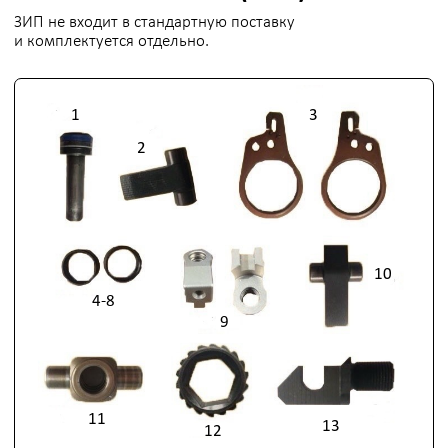
10. Длинный захват
11. Вращающийся корпус
12. Втулка колеса
13. Приводная головка
ОПИСАНИЕ
Сменная кассета SA-L30 предназначена для работы с
болтами диаметром 85–95 мм. Отличается компактными
размерами при высокой прочности, что делает её
удобной в условиях ограниченного пространства.