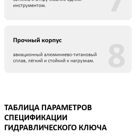
железнодорожными перевозками
Подберём оптимальный вариант доставки в зависимости
от срочности, объёма и региона поставки.
Итоговая стоимость и сроки рассчитываются
индивидуально — с учётом ваших требований и
выбранного способа доставки
СМОТРИТЕ ТАКЖЕ
Привод кассетного
Кассета SA-L30
моментного
гайковерта SA-L30
Подробнее
Подробнее