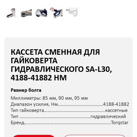
ГАЙКОВЕРТА
ГИДРАВЛИЧЕСКОГО SA-L30,
4188-41882 НМ
Размер болта
Миллиметры:
85 мм, 90 мм, 95 мм
Диапазон усилия, Нм.....................................4188-41882
Тип гайковерта……….........................................кассетные
Тип ..........................................................гидравлический
Бренд………………………….........................................Torqstar
Узнать цену
Срок отгрузки: 20 дней
На время гарантийного ремонта или калибровки
инструмента Torqstar предоставляется аналогичный
инструмент.
Условия определяются в индивидуальном порядке