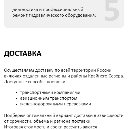
О компании
Блог
Контакты
Карта сайта
Только самые важные новости компании и презентация
новых решений. Узнайте первыми
Я соглашаюсь с
обработкой персональных данных
,
политикой конфиденциальности
,
политикой
обработки и защиты персональных данных
Даю
согласие
на направление рекламных рассылок
→
Вернуться на сайт ovl-energo
АО «ОВЛ-Энерго» зарегистрировано в Роскомнадзоре в
реестре операторов, осуществляющих обработку
персональных данных на основании Приказа Nº 197 от
31.07.2024. Рег. номер: 77-24-162151
Все фотографии сотрудников размещены с их
письменного согласия, в соответствии со ст. 152.1
Гражданского кодекса РФ и Федеральным законом №
152-ФЗ «О персональных данных»
Передача, использование изображений третьими лицами
в рекламных и/или коммерческих целях без отдельного
согласия сотрудника не допускается
Политика конфиденциальности