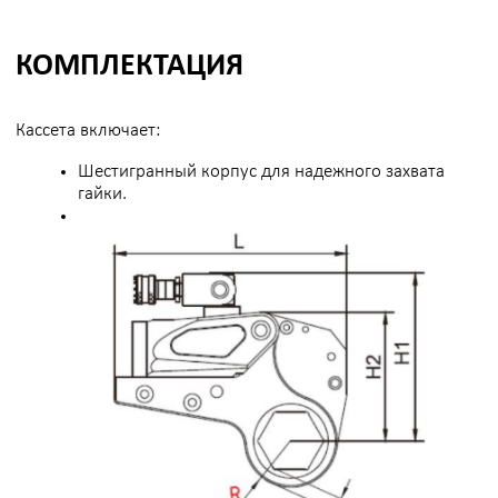
2
Сменные кассеты
один привод для разных размеров гаек,
без специнструмента.
3
Высокая точность
стабильная затяжка с погрешностью
до ±3%.
Мощность
4
усилие свыше 6 800 Нм для самых
сложных соединений.
Непрерывная работа