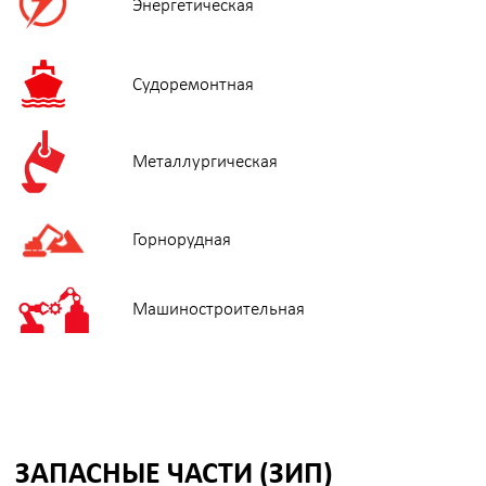
1
3
2
10
4-8
9
11
13
12
1.Поршневой шток
2. Короткий захват
3. Левая/правая приводная пластина
4. Уплотнительное кольцо
5. Стопорное кольцо
6. U-образное кольцо
7. О-образное уплотнительное кольцо
8. Стопорное кольцо
9. Правый поворотный шарнир