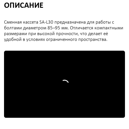
узлов
и агрегатов тяжелого промышленного оборудования.
ДОКУМЕНТАЦИЯ
Руководство по эксплуатации и техническому
обслуживанию гидравлического динамометрического
ключа
ПРЕИМУЩЕСТВА
Доступ в узкие места
1
низкий профиль и поворотная опора
для работы при минимальных зазорах.