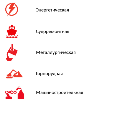
включая отдаленные регионы и районы Крайнего Севера.
Доступные способы доставки:
транспортными компаниями
авиационным транспортом
железнодорожными перевозками
Подберём оптимальный вариант доставки в зависимости
от срочности, объёма и региона поставки.
Итоговая стоимость и сроки рассчитываются
индивидуально — с учётом ваших требований и
выбранного способа доставки
ОПИСАНИЕ
Пневматический гайковерт SATW-15 разработан для
работы с болтовыми соединениями, где требуется
высокая точность и стабильный крутящий момент.
Инструмент обеспечивает диапазон усилий от 200 до
1500 Н·м, что позволяет использовать его как для
обслуживания среднего оборудования, так и для работы
с крупными фланцевыми соединениями.
Гайковерт оснащён приводным квадратом 1" и имеет
максимальную скорость вращения 21 об/мин. Его
размеры (D 76 мм, L 260 мм, H 210 мм, R1 70 мм, R2 130
мм) и вес 5,2 кг делают модель удобной для
эксплуатации в промышленных условиях при сохранении
баланса мощности и мобильности.