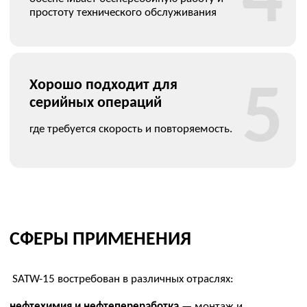
4
18 месяцев гарантии, при поломке
предоставляем аналогичный инструмент
для работы без простоев.
Ремонт
5
диагностика и профессиональный
ремонт гидравлического оборудования.
СМОТРИТЕ ТАКЖЕ
Привод кассетного
Кассета SA-L2
моментного
гайковерта SA-L2