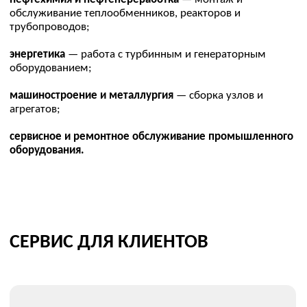
Подробнее
Подробнее
Гайковерт моментный
Торцевой моментный
аккумуляторный
гайковерт SA-T07
TorqStar 3/4, 100-500
Нм, SABT-05
Подробнее
Подробнее
ПОДБОР ОПТИМАЛЬНОГО
РЕШЕНИЯ ПОД ВАШИ ЗАДАЧИ
Как вас зовут