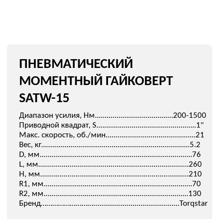
SATW-15
Диапазон усилия, Нм........................................200-1500
Приводной квадрат, S...................................................1"
Макс. скорость, об./мин..............................................21
Вес, кг............................................................................5.2
D, мм..............................................................................76
L, мм.............................................................................260
H, мм............................................................................210
R1, мм............................................................................70
R2, мм..........................................................................130
Бренд………………………….........................................Torqstar
Узнать цену
Срок отгрузки: 20 дней
На время гарантийного ремонта или калибровки
инструмента Torqstar предоставляется аналогичный
инструмент.
Условия определяются в индивидуальном порядке