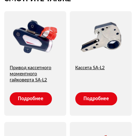
Электрические моментные гайковерты
Аккумуляторные гайковерты
Пневматические моментные гайковерты
О компании
Блог
Контакты
Карта сайта
Только самые важные новости компании и презентация
новых решений. Узнайте первыми
Я соглашаюсь с
обработкой персональных данных
,
политикой конфиденциальности
,
политикой
обработки и защиты персональных данных
Даю
согласие
на направление рекламных рассылок
→
Вернуться на сайт ovl-energo
АО «ОВЛ-Энерго» зарегистрировано в Роскомнадзоре в
реестре операторов, осуществляющих обработку
персональных данных на основании Приказа Nº 197 от
31.07.2024. Рег. номер: 77-24-162151
Все фотографии сотрудников размещены с их
письменного согласия, в соответствии со ст. 152.1
Гражданского кодекса РФ и Федеральным законом №
152-ФЗ «О персональных данных»