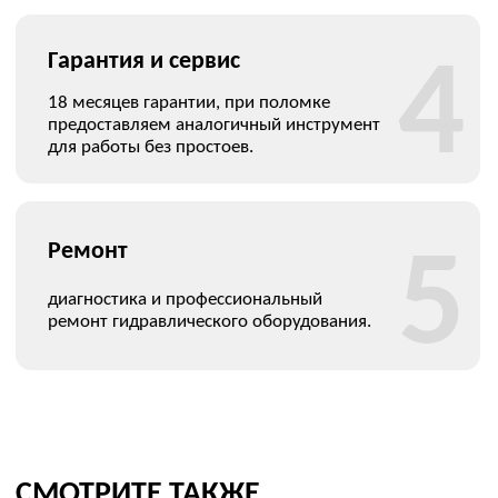
© 2026 Все права защищены
bolting@ovl-energo.com
пн-чт 09:00–18:00
пт 09:00–17:00
+7(495)077-74-86
ИНН: 7722621137
ОГРН: 1077759233144
Юр. адрес:
115280, город Москва, 1-Й Автозаводский
проезд, д. 5, помещ. 1н
Факт. адрес
: 119192, город Москва, Ломоносовский
проспект, д. 43, корп. 2 (офис)
Для корреспонденции:
119048, г. Москва, а/я 456
Склад:
142103, РФ, Московская область, г. Подольск, ул.
Железнодорожная, д. 1
Оплата и доставка
Каталог
Гидравлические моментные гайковерты
Кассетные гайковерты
Торцевые гайковерты
Гидравлические насосные станции