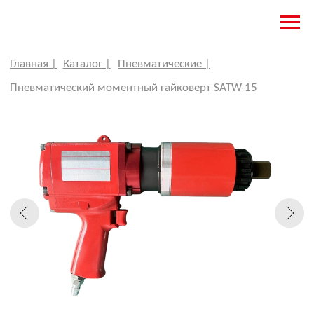
, мм........................................................................................................210
1, мм.........................................................................................................70
2, мм.......................................................................................................130
ренд…………………………......................................................................Torqstar
Главная |
Каталог |
Пневматические |
Пневматический моментный гайковерт SATW-15
ПНЕВМАТИЧЕСКИЙ
МОМЕНТНЫЙ ГАЙКОВЕРТ