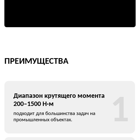
где требуется скорость и повторяемость.
СФЕРЫ ПРИМЕНЕНИЯ
SATW-15 востребован в различных отраслях:
нефтехимия и нефтепереработка
— монтаж и
обслуживание теплообменников, реакторов и
трубопроводов;
энергетика
— работа с турбинным и генераторным
оборудованием;
машиностроение и металлургия
— сборка узлов и
агрегатов;
сервисное и ремонтное обслуживание промышленного
оборудования.
СЕРВИС ДЛЯ КЛИЕНТОВ