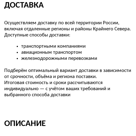
ПРЕИМУЩЕСТВА
Диапазон крутящего момента
1
200–1500 Н·м
подходит для большинства задач на
промышленных объектах.